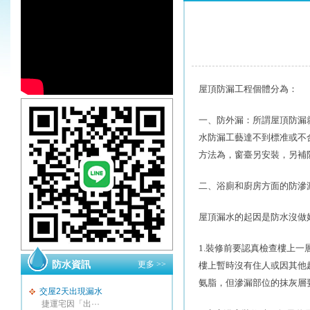
屋頂防漏工程個體分為：
一、防外漏：所謂屋頂防漏
水防漏工藝達不到標准或不
方法為，窗臺另安裝，另補
二、浴廁和廚房方面的防滲
屋頂漏水的起因是防水沒做
1.
裝修前要認真檢查樓上一
防水資訊
更多 >>
樓上暫時沒有住人或因其他
氨脂，但滲漏部位的抹灰層
交屋2天出現漏水
捷運宅因「出···