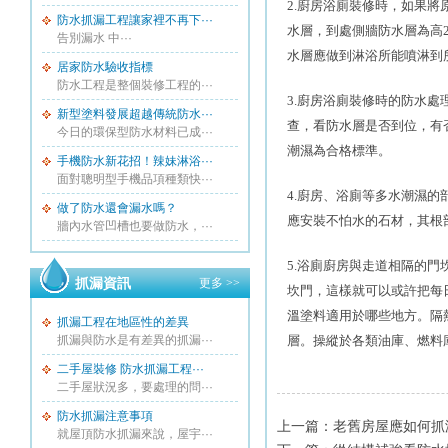
2.
廚房浴廁裝修時，如果將
防水抓漏工程讓家裡不再下···
水層，到處側牆防水層為高
告別漏水 中···
水層應做到淋浴所能噴淋到
居家防水驗收指標
防水工程是整個裝修工程的···
3.
廚房浴廁裝修時的防水處
新型塗料發展超越傳統防水···
查，看防水層是否到位，有
今日的環保型防水材料已成···
潮濕為合格標準。
手機防水新花招！辣妹淋浴···
面對聰明型手機品項種類快···
4.
廚房、浴廁等多水潮濕的
做了防水還會漏水嗎？
應安裝不怕水的石材，其根
牆內水管凹槽也要做防水，···
5.
浴廁廚房與走道相隔的門
抓漏資訊
更多 >>
坎門，這樣就可以或許把每
溫塗料適用於哪些地方。隔
抓漏工程在地區性的差異
抓漏與防水是有差異的抓漏···
層。操縱於各類油庫、燃料
二手屋裝修 防水抓漏工程···
二手屋狀況多，要處理的問···
防水抓漏注意事項
上一篇：
老舊房屋應如何抓
就屋頂防水抓漏來說，屋宇···