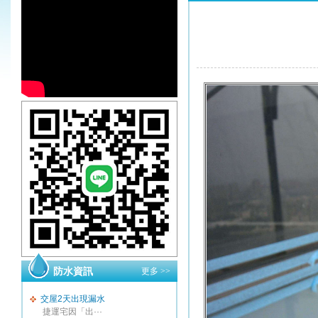
防水資訊
更多 >>
交屋2天出現漏水
捷運宅因「出···