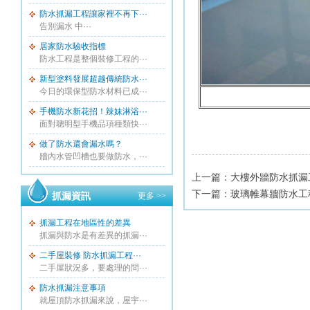
防水抓漏工程讓家裡不再下···
告別漏水 中···
居家防水驗收指標
防水工程是整個裝修工程的···
新型塗料發展超越傳統防水···
今日的環保型防水材料已成···
手機防水新花招！辣妹淋浴···
面對聰明型手機品項種類快···
做了防水還會漏水嗎？
牆內水管凹槽也要做防水，···
上一篇：
大樓外牆防水抓漏
下一篇：
玻璃帷幕牆防水工
抓漏資訊
更多 >>
抓漏工程在地區性的差異
抓漏與防水是有差異的抓漏···
二手屋裝修 防水抓漏工程···
二手屋狀況多，要處理的問···
防水抓漏注意事項
就屋頂防水抓漏來說，屋宇···