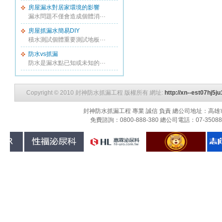
房屋漏水對居家環境的影響
漏水問題不僅會造成個體消···
房屋抓漏水簡易DIY
積水測試個體重要測試地板···
防水vs抓漏
防水是漏水點已知或未知的···
Copyright © 2010 封神防水抓漏工程 版權所有 網址:
http://xn--est07hj5
封神防水抓漏工程 專業 誠信 負責 總公司地址：高雄市三民
免費諮詢：0800-888-380 總公司電話：07-3508