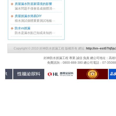
房屋漏水對居家環境的影響
漏水問題不僅會造成個體消···
房屋抓漏水簡易DIY
積水測試個體重要測試地板···
防水vs抓漏
防水是漏水點已知或未知的···
Copyright © 2010 封神防水抓漏工程 版權所有 網址:
http://xn--est07hj5
封神防水抓漏工程 專業 誠信 負責 總公司地址：高雄市三民
免費諮詢：0800-888-380 總公司電話：07-3508