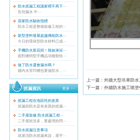
防水抓漏工程讓家裡不再下···
告別漏水 中···
居家防水驗收指標
防水工程是整個裝修工程的···
新型塗料發展超越傳統防水···
今日的環保型防水材料已成···
手機防水新花招！辣妹淋浴···
面對聰明型手機品項種類快···
做了防水還會漏水嗎？
牆內水管凹槽也要做防水，···
上一篇：
外牆大型吊車防水
下一篇：
外牆防水施工噴塗
抓漏資訊
更多 >>
抓漏工程在地區性的差異
抓漏與防水是有差異的抓漏···
二手屋裝修 防水抓漏工程···
二手屋狀況多，要處理的問···
防水抓漏注意事項
就屋頂防水抓漏來說，屋宇···