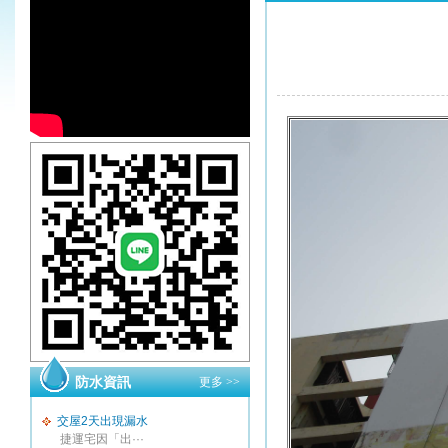
防水資訊
更多 >>
交屋2天出現漏水
捷運宅因「出···