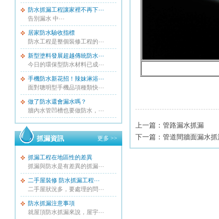
防水抓漏工程讓家裡不再下···
告別漏水 中···
居家防水驗收指標
防水工程是整個裝修工程的···
新型塗料發展超越傳統防水···
今日的環保型防水材料已成···
手機防水新花招！辣妹淋浴···
面對聰明型手機品項種類快···
做了防水還會漏水嗎？
牆內水管凹槽也要做防水，···
上一篇：
管路漏水抓漏
下一篇：
管道間牆面漏水抓
抓漏資訊
更多 >>
抓漏工程在地區性的差異
抓漏與防水是有差異的抓漏···
二手屋裝修 防水抓漏工程···
二手屋狀況多，要處理的問···
防水抓漏注意事項
就屋頂防水抓漏來說，屋宇···