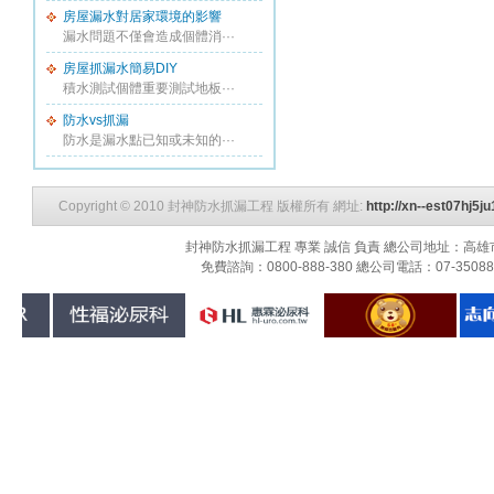
房屋漏水對居家環境的影響
漏水問題不僅會造成個體消···
房屋抓漏水簡易DIY
積水測試個體重要測試地板···
防水vs抓漏
防水是漏水點已知或未知的···
Copyright © 2010 封神防水抓漏工程 版權所有 網址:
http://xn--est07hj5
封神防水抓漏工程 專業 誠信 負責 總公司地址：高雄市三民
免費諮詢：0800-888-380 總公司電話：07-3508