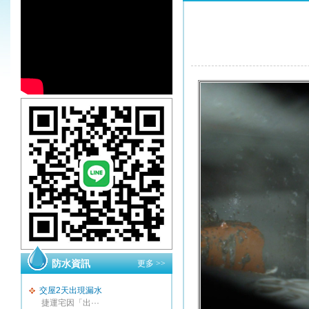
防水資訊
更多 >>
交屋2天出現漏水
捷運宅因「出···