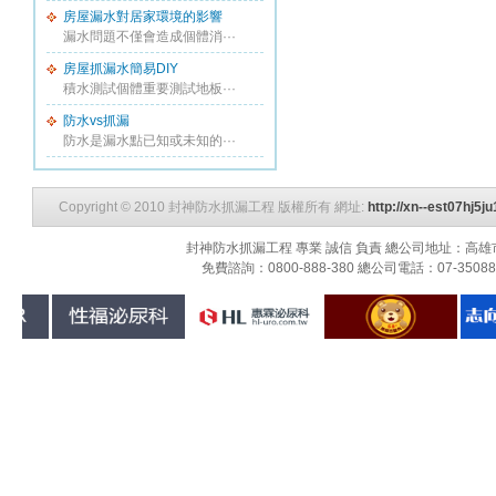
房屋漏水對居家環境的影響
漏水問題不僅會造成個體消···
房屋抓漏水簡易DIY
積水測試個體重要測試地板···
防水vs抓漏
防水是漏水點已知或未知的···
Copyright © 2010 封神防水抓漏工程 版權所有 網址:
http://xn--est07hj5
封神防水抓漏工程 專業 誠信 負責 總公司地址：高雄市三民
免費諮詢：0800-888-380 總公司電話：07-3508