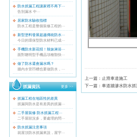
防水抓漏工程讓家裡不再下···
告別漏水 中···
居家防水驗收指標
防水工程是整個裝修工程的···
新型塗料發展超越傳統防水···
今日的環保型防水材料已成···
手機防水新花招！辣妹淋浴···
面對聰明型手機品項種類快···
做了防水還會漏水嗎？
牆內水管凹槽也要做防水，···
上一篇：
止滑車道施工
下一篇：
車道牆滲水防水抓
抓漏資訊
更多 >>
抓漏工程在地區性的差異
抓漏與防水是有差異的抓漏···
二手屋裝修 防水抓漏工程···
二手屋狀況多，要處理的問···
防水抓漏注意事項
就屋頂防水抓漏來說，屋宇···