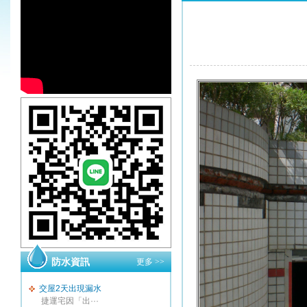
防水資訊
更多 >>
交屋2天出現漏水
捷運宅因「出···