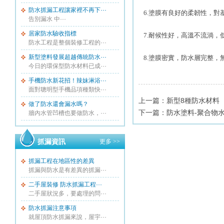
防水抓漏工程讓家裡不再下···
6.
塗膜有良好的柔韌性，對
告別漏水 中···
居家防水驗收指標
7.
耐候性好，高溫不流淌，
防水工程是整個裝修工程的···
新型塗料發展超越傳統防水···
8.
塗膜密實，防水層完整，
今日的環保型防水材料已成···
手機防水新花招！辣妹淋浴···
面對聰明型手機品項種類快···
上一篇：
新型8種防水材料
做了防水還會漏水嗎？
下一篇：
防水塗料-聚合物
牆內水管凹槽也要做防水，···
抓漏資訊
更多 >>
抓漏工程在地區性的差異
抓漏與防水是有差異的抓漏···
二手屋裝修 防水抓漏工程···
二手屋狀況多，要處理的問···
防水抓漏注意事項
就屋頂防水抓漏來說，屋宇···