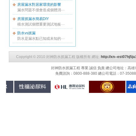
房屋漏水對居家環境的影響
漏水問題不僅會造成個體消···
房屋抓漏水簡易DIY
積水測試個體重要測試地板···
防水vs抓漏
防水是漏水點已知或未知的···
Copyright © 2010 封神防水抓漏工程 版權所有 網址:
http://xn--est07hj5
封神防水抓漏工程 專業 誠信 負責 總公司地址：高雄市三民
免費諮詢：0800-888-380 總公司電話：07-3508