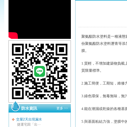
聚氨酯防水塗料是一種液態
份聚氨酯防水塗料瀝青等添
膜。
1.
質輕，不增加建築物負載
質限量標準。
2.
施工簡便，工期短，維修
3.
綠色環保，無毒無味，無
防水資訊
更多 >>
4.
能在潮濕或乾燥的各種基
交屋2天出現漏水
5.
與基面粘結力強，塗膜中
捷運宅因「出···